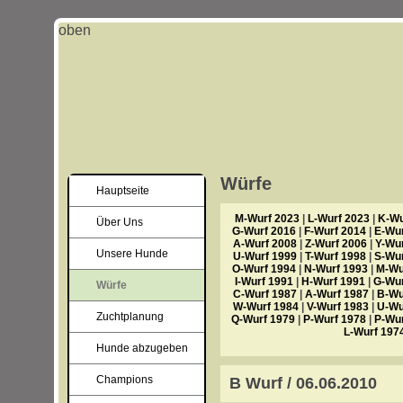
oben
Würfe
Hauptseite
M-Wurf 2023
|
L-Wurf 2023
|
K-Wu
Über Uns
G-Wurf 2016
|
F-Wurf 2014
|
E-Wur
A-Wurf 2008
|
Z-Wurf 2006
|
Y-Wu
Unsere Hunde
U-Wurf 1999
|
T-Wurf 1998
|
S-Wur
O-Wurf 1994
|
N-Wurf 1993
|
M-Wu
I-Wurf 1991
|
H-Wurf 1991
|
G-Wur
Würfe
C-Wurf 1987
|
A-Wurf 1987
|
B-Wu
W-Wurf 1984
|
V-Wurf 1983
|
U-Wu
Zuchtplanung
Q-Wurf 1979
|
P-Wurf 1978
|
P-Wur
L-Wurf 197
Hunde abzugeben
Champions
B Wurf / 06.06.2010